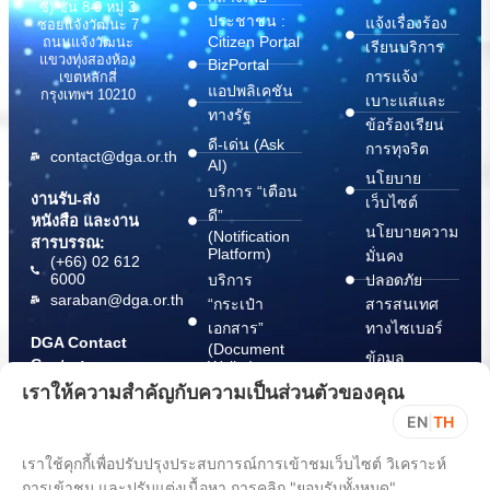
ซี) ชั้น 8-9 หมู่ 3
ประชาชน :
แจ้งเรื่องร้อง
ซอยแจ้งวัฒนะ 7
Citizen Portal
ถนนแจ้งวัฒนะ
เรียนบริการ
แขวงทุ่งสองห้อง
BizPortal
การแจ้ง
เขตหลักสี่
แอปพลิเคชัน
กรุงเทพฯ 10210
เบาะแสและ
ทางรัฐ
ข้อร้องเรียน
ดี-เด่น (Ask
การทุจริต
contact@dga.or.th
AI)
นโยบาย
บริการ “เตือน
งานรับ-ส่ง
เว็บไซต์
ดี”
หนังสือ และงาน
นโยบายความ
(Notification
สารบรรณ:
Platform)
มั่นคง
(+66) 02 612
6000
บริการ
ปลอดภัย
saraban@dga.or.th
“กระเป๋า
สารสนเทศ
เอกสาร”
ทางไซเบอร์
DGA Contact
(Document
ข้อมูล
Center:
Wallet)
สนับสนุนการ
(+66) 02 612
เราให้ความสำคัญกับความเป็นส่วนตัวของคุณ
6060
ปฏิบัติตาม
EN
|
TH
พ.ร.บ. การ
ปฏิบัติราชการ
เราใช้คุกกี้เพื่อปรับปรุงประสบการณ์การเข้าชมเว็บไซต์ วิเคราะห์
ทาง
การเข้าชม และปรับแต่งเนื้อหา การคลิก "ยอมรับทั้งหมด"