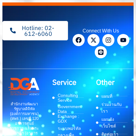
Hotline: 02-
Connect With Us
612-6060
Service
Other
Consulting
แผนที่
Service
สำนักงานพัฒนา
ร่วมงานกับ
Government
รัฐบาลดิจิทัล
เรา
Data
(องค์การมหาชน)
Exchange :
(สพร.) เลขที่ 120
แผนผัง
GDX
อาคารศูนย์
เว็บไซต์
ระบบพอร์ทัล
ราชการเฉลิมพระ
เกียรติฯ (อาคาร
ติดต่อเรา
กลางเพื่อ