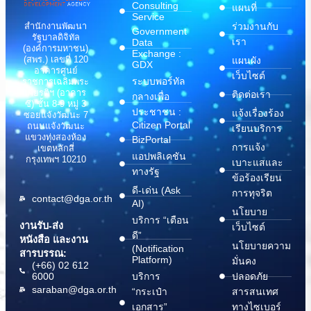
Consulting
แผนที่
Service
สำนักงานพัฒนา
ร่วมงานกับ
Government
รัฐบาลดิจิทัล
เรา
Data
(องค์การมหาชน)
Exchange :
(สพร.) เลขที่ 120
แผนผัง
GDX
อาคารศูนย์
เว็บไซต์
ระบบพอร์ทัล
ราชการเฉลิมพระ
เกียรติฯ (อาคาร
ติดต่อเรา
กลางเพื่อ
ซี) ชั้น 8-9 หมู่ 3
ประชาชน :
แจ้งเรื่องร้อง
ซอยแจ้งวัฒนะ 7
Citizen Portal
ถนนแจ้งวัฒนะ
เรียนบริการ
แขวงทุ่งสองห้อง
BizPortal
การแจ้ง
เขตหลักสี่
แอปพลิเคชัน
กรุงเทพฯ 10210
เบาะแสและ
ทางรัฐ
ข้อร้องเรียน
ดี-เด่น (Ask
การทุจริต
contact@dga.or.th
AI)
นโยบาย
บริการ “เตือน
งานรับ-ส่ง
เว็บไซต์
ดี”
หนังสือ และงาน
นโยบายความ
(Notification
สารบรรณ:
Platform)
มั่นคง
(+66) 02 612
6000
บริการ
ปลอดภัย
saraban@dga.or.th
“กระเป๋า
สารสนเทศ
เอกสาร”
ทางไซเบอร์