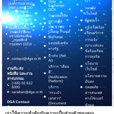
เรา
Data
(องค์การมหาชน)
Exchange :
(สพร.) เลขที่ 120
แผนผัง
GDX
อาคารศูนย์
เว็บไซต์
ระบบพอร์ทัล
ราชการเฉลิมพระ
เกียรติฯ (อาคาร
ติดต่อเรา
กลางเพื่อ
ซี) ชั้น 8-9 หมู่ 3
ประชาชน :
แจ้งเรื่องร้อง
ซอยแจ้งวัฒนะ 7
Citizen Portal
ถนนแจ้งวัฒนะ
เรียนบริการ
แขวงทุ่งสองห้อง
BizPortal
การแจ้ง
เขตหลักสี่
แอปพลิเคชัน
กรุงเทพฯ 10210
เบาะแสและ
ทางรัฐ
ข้อร้องเรียน
ดี-เด่น (Ask
การทุจริต
contact@dga.or.th
AI)
นโยบาย
บริการ “เตือน
งานรับ-ส่ง
เว็บไซต์
ดี”
หนังสือ และงาน
นโยบายความ
(Notification
สารบรรณ:
Platform)
มั่นคง
(+66) 02 612
6000
บริการ
ปลอดภัย
saraban@dga.or.th
“กระเป๋า
สารสนเทศ
เอกสาร”
ทางไซเบอร์
DGA Contact
(Document
ข้อมูล
Center:
Wallet)
สนับสนุนการ
(+66) 02 612
เราให้ความสำคัญกับความเป็นส่วนตัวของคุณ